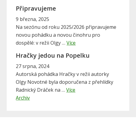
b
y
Připravujeme
o
S
u
9 března, 2025
i
t
Na sezónu od roku 2025/2026 připravujeme
S
novou pohádku a novou činohru pro
d
a
l
dospělé: v režii Olgy …
Více
e
b
u
Hračky jedou na Popelku
o
b
n
u
27 srpna, 2024
c
a
t
Autorská pohádka Hračky v režii autorky
o
r
P
Olgy Novotné byla doporučena z přehlídky
m
a
ř
Radnický Dráček na …
Více
r
b
i
Archiv
a
o
p
k
u
r
–
t
a
P
H
v
o