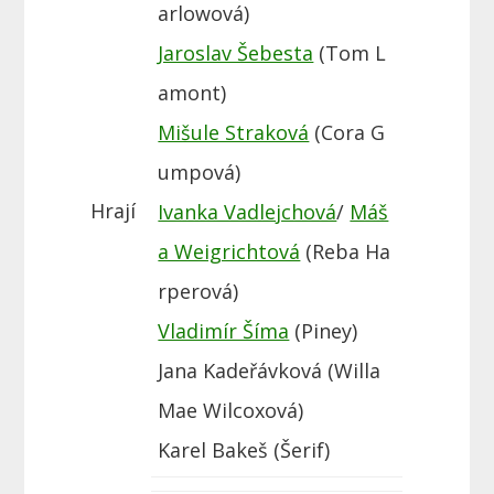
arlowová)
Jaroslav Šebesta
(Tom L
amont)
Mišule Straková
(Cora G
umpová)
Hrají
Ivanka Vadlejchová
/
Máš
a Weigrichtová
(Reba Ha
rperová)
Vladimír Šíma
(Piney)
Jana Kadeřávková (Willa
Mae Wilcoxová)
Karel Bakeš (Šerif)