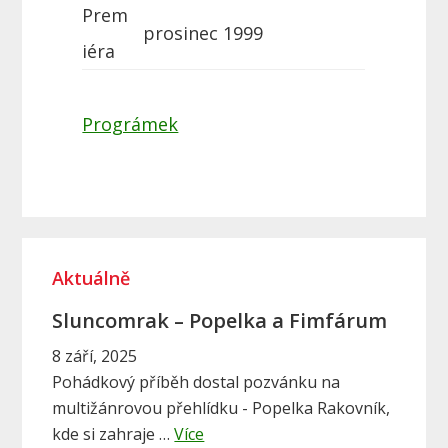
Prem
prosinec 1999
iéra
Prográmek
P
Aktuálně
r
i
Sluncomrak – Popelka a Fimfárum
m
8 září, 2025
Pohádkový příběh dostal pozvánku na
a
multižánrovou přehlídku - Popelka Rakovník,
r
a
kde si zahraje …
Více