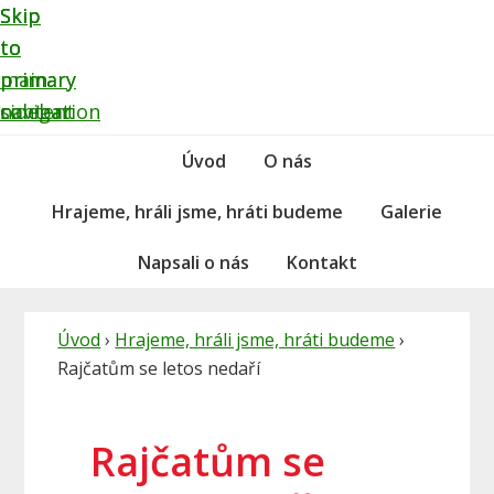
Skip
Skip
Skip
to
to
to
primary
main
primary
navigation
content
sidebar
Úvod
O nás
Hrajeme, hráli jsme, hráti budeme
Galerie
Napsali o nás
Kontakt
Úvod
›
Hrajeme, hráli jsme, hráti budeme
›
Rajčatům se letos nedaří
Rajčatům se