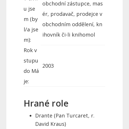
obchodní zástupce, mas
u jse
ér, prodavač, prodejce v
m (by
obchodním oddělení, kn
l/a jse
ihovník či-li knihomol
m):
Rok v
stupu
2003
do Má
je:
Hrané role
Drante (Pan Turcaret, r.
David Kraus)