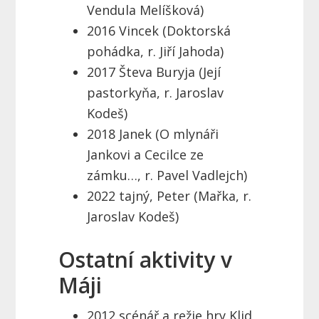
Vendula Melíšková)
2016 Vincek (Doktorská
pohádka, r. Jiří Jahoda)
2017 Števa Buryja (Její
pastorkyňa, r. Jaroslav
Kodeš)
2018 Janek (O mlynáři
Jankovi a Cecilce ze
zámku…, r. Pavel Vadlejch)
2022 tajný, Peter (Mařka, r.
Jaroslav Kodeš)
Ostatní aktivity v
Máji
2012 scénář a režie hry Klid