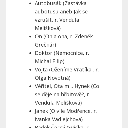
Autobusák (Zastávka
aubotusu aneb Jak se
vzrušit, r. Vendula
Melíšková)
On (On a ona, r. Zdeněk
Grečnár)
Doktor (Nemocnice, r.
Michal Filip)
Vojta (Oženíme Vratíka!, r.
Olga Novotná)
Věřitel, Ota ml., Hynek (Co
se děje na hřbitově?, r.
Vendula Melíšková)
Janek (O víle Modřence, r.
Ivanka Vadlejchová)
Radek Černý (Svíčka, r.