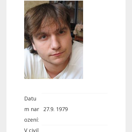
Datu
m nar
27.9. 1979
ození:
V civil