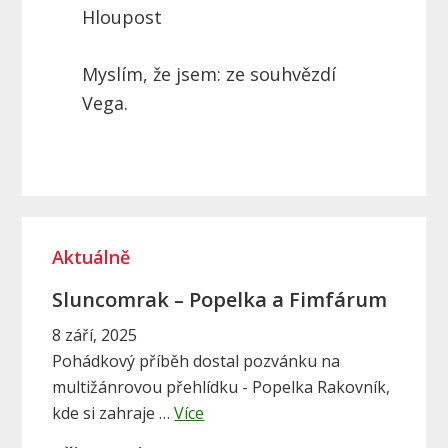
Hloupost
Myslím, že jsem: ze souhvězdí
Vega.
P
Aktuálně
r
i
Sluncomrak – Popelka a Fimfárum
m
8 září, 2025
Pohádkový příběh dostal pozvánku na
a
multižánrovou přehlídku - Popelka Rakovník,
r
a
kde si zahraje …
Více
b