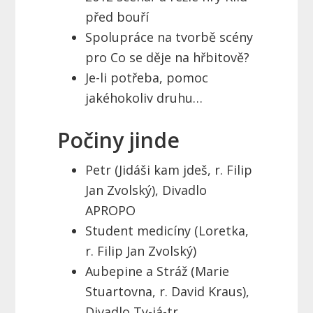
před bouří
Spolupráce na tvorbě scény
pro Co se děje na hřbitově?
Je-li potřeba, pomoc
jakéhokoliv druhu…
Počiny jinde
Petr (Jidáši kam jdeš, r. Filip
Jan Zvolský), Divadlo
APROPO
Student medicíny (Loretka,
r. Filip Jan Zvolský)
Aubepine a Stráž (Marie
Stuartovna, r. David Kraus),
Divadlo Ty-já-tr