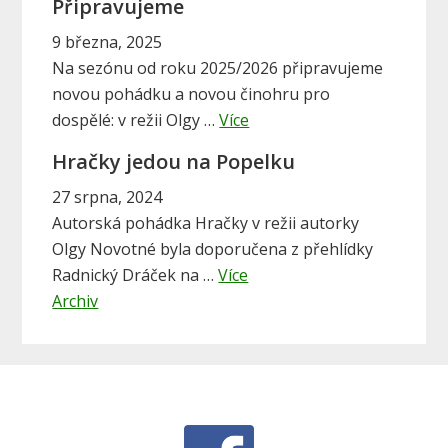
y
Připravujeme
o
S
u
9 března, 2025
i
t
Na sezónu od roku 2025/2026 připravujeme
S
novou pohádku a novou činohru pro
d
a
l
dospělé: v režii Olgy …
Více
e
b
u
Hračky jedou na Popelku
o
b
n
u
27 srpna, 2024
c
a
t
Autorská pohádka Hračky v režii autorky
o
r
P
Olgy Novotné byla doporučena z přehlídky
m
a
ř
Radnický Dráček na …
Více
r
b
i
Archiv
a
o
p
k
u
r
–
t
a
P
H
v
o
r
u
p