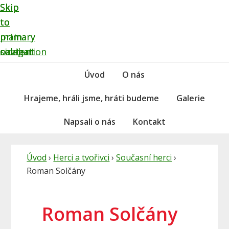
Skip
Skip
Skip
to
to
to
primary
main
primary
navigation
content
sidebar
Úvod
O nás
Hrajeme, hráli jsme, hráti budeme
Galerie
Napsali o nás
Kontakt
Úvod
›
Herci a tvořivci
›
Současní herci
›
Roman Solčány
Roman Solčány