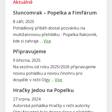
Aktuálně
r
i
Sluncomrak – Popelka a Fimfárum
m
8 září, 2025
Pohádkový příběh dostal pozvánku na
a
multižánrovou přehlídku - Popelka Rakovník,
r
a
kde si zahraje …
Více
b
y
Připravujeme
o
S
u
9 března, 2025
i
t
Na sezónu od roku 2025/2026 připravujeme
S
novou pohádku a novou činohru pro
d
a
l
dospělé: v režii Olgy …
Více
e
b
u
Hračky jedou na Popelku
o
b
n
u
27 srpna, 2024
c
a
t
Autorská pohádka Hračky v režii autorky
o
P
Olgy Novotné byla doporučena z přehlídky