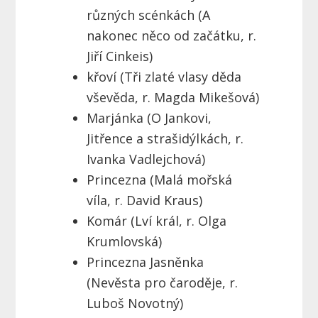
různých scénkách (A
nakonec něco od začátku, r.
Jiří Cinkeis)
křoví (Tři zlaté vlasy děda
vševěda, r. Magda Mikešová)
Marjánka (O Jankovi,
Jitřence a strašidýlkách, r.
Ivanka Vadlejchová)
Princezna (Malá mořská
víla, r. David Kraus)
Komár (Lví král, r. Olga
Krumlovská)
Princezna Jasněnka
(Nevěsta pro čaroděje, r.
Luboš Novotný)