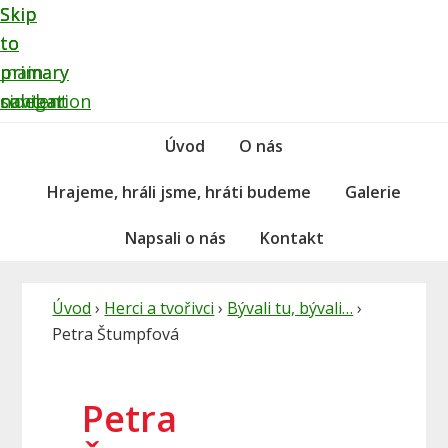
Skip
Skip
Skip
to
to
to
primary
main
primary
navigation
content
sidebar
Úvod
O nás
Hrajeme, hráli jsme, hráti budeme
Galerie
Napsali o nás
Kontakt
Úvod
›
Herci a tvořivci
›
Bývali tu, bývali…
›
Petra Štumpfová
Petra